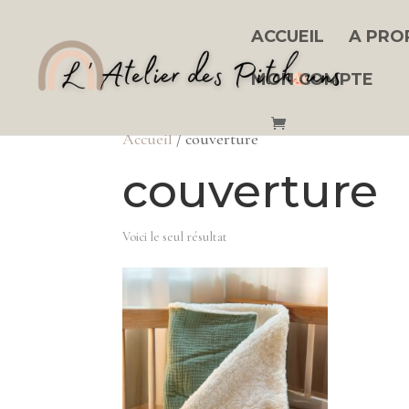
ACCUEIL
A PRO
MON COMPTE
Accueil
/ couverture
couverture
Voici le seul résultat